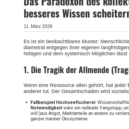
Das Paradoxon des kolle
besseres Wissen scheiter
11. März 2026
Es ist ein beobachtbares Muster: Menschliche 
diametral entgegen ihrer eigenen langfristi
Nötigen
und dem
systemisch Möglichen
lässt
1. Die Tragik der Allmende (Tr
Wenn eine Ressource allen gehört, hat jeder E
anderer tut. Der Gesamtschaden wird sozialisier
Fallbeispiel Hochseefischerei:
Wissenschaftlic
Notwendigkeit
wäre ein radikaler Fangstopp, u
will (aus Angst, Marktanteile an andere zu verlie
ganzer mariner Ökosysteme.