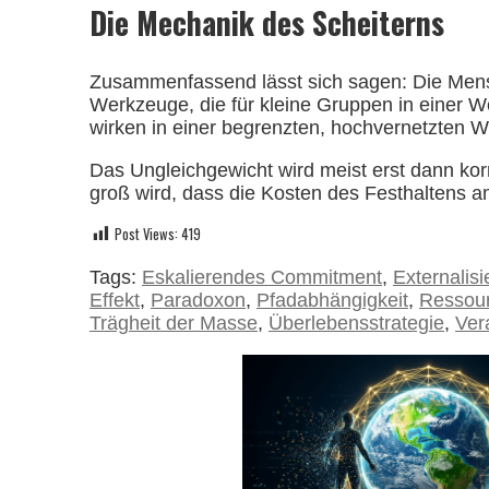
Die Mechanik des Scheiterns
Zusammenfassend lässt sich sagen: Die Mens
Werkzeuge, die für kleine Gruppen in einer We
wirken in einer begrenzten, hochvernetzten W
Das Ungleichgewicht wird meist erst dann ko
groß wird, dass die Kosten des Festhaltens 
Post Views:
419
Tags:
Eskalierendes Commitment
,
Externalis
Effekt
,
Paradoxon
,
Pfadabhängigkeit
,
Ressour
Trägheit der Masse
,
Überlebensstrategie
,
Ver