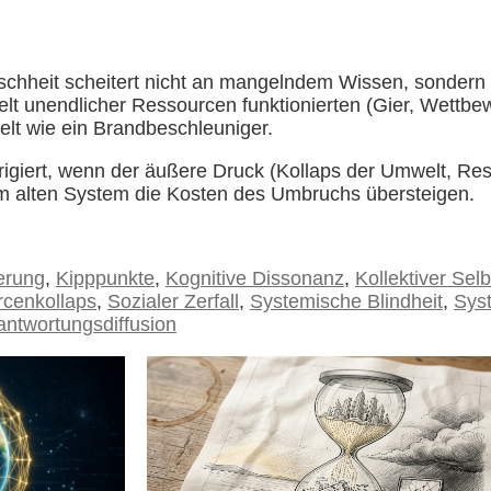
chheit scheitert nicht an mangelndem Wissen, sondern
lt unendlicher Ressourcen funktionierten (Gier, Wettbewe
elt wie ein Brandbeschleuniger.
rrigiert, wenn der äußere Druck (Kollaps der Umwelt, R
am alten System die Kosten des Umbruchs übersteigen.
ierung
,
Kipppunkte
,
Kognitive Dissonanz
,
Kollektiver Sel
cenkollaps
,
Sozialer Zerfall
,
Systemische Blindheit
,
Sys
antwortungsdiffusion