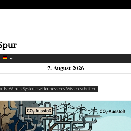
H
W
Spur
A
7. August 2026
ords: Warum Systeme wider besseres Wissen scheitern