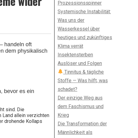
eme wider
Prozessionsspinner
Systemische Instabilität:
Was uns der
Wasserkessel über
heutiges und zukünftiges
– handeln oft
Klima verrät
hen dem
physikalisch
Insektensterben
Auslöser und Folgen
Tinnitus & tägliche
Stoffe — Was hilft, was
schadet?
, bevor es ein
Der einzige Weg aus
dem Faschismus und
t sind. Die
Krieg
 Land allein verzichten
der drohende Kollaps
Die Transformation der
Männlichkeit als