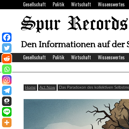
Skip
Gesellschaft
Politik
Wirtschaft
Wissenswertes
to
content
Spur Records
Den Informationen auf der 
Gesellschaft
Politik
Wirtschaft
Wissenswertes
Home
Act Now
Das Paradoxon des kollektiven Selbstm