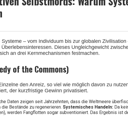
ktiven Selbstmords: Warum Syst
n
Systeme – vom Individuum bis zur globalen Zivilisation 
gen Überlebensinteressen. Dieses Ungleichgewicht zwisc
 sich an drei Kernmechanismen festmachen.
agedy of the Commons)
inzelne den Anreiz, so viel wie möglich davon zu nutzen
t, der kurzfristige Gewinn privatisiert.
he Daten zeigen seit Jahrzehnten, dass die Weltmeere überfisch
m die Bestände zu regenerieren.
Systemisches Handeln:
Da kein
ren), werden Fangflotten sogar subventioniert. Das Ergebnis ist 