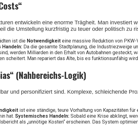
Costs“
turen entwickeln eine enorme Trägheit. Man investiert we
l die Umstellung kurzfristig zu teuer oder politisch zu ri
ädten ist die
Notwendigkeit
eine massive Reduktion von PKW-V
 Handeln:
Da die gesamte Stadtplanung, die Industriezweige u
 sind, werden Milliarden in den Erhalt von Autobahnen gesteckt,
 scheitert. Man repariert das Alte, bis es funktionsunfähig wird
Bias“ (Nahbereichs-Logik)
elbar und personifiziert sind. Komplexe, schleichende P
digkeit
ist eine ständige, teure Vorhaltung von Kapazitäten für 
min hat.
Systemisches Handeln:
Sobald eine Krise abklingt, wer
lsbericht als „unnötige Kosten“ erscheinen. Das System optimier