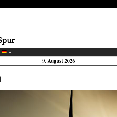
H
W
Spur
A
9. August 2026