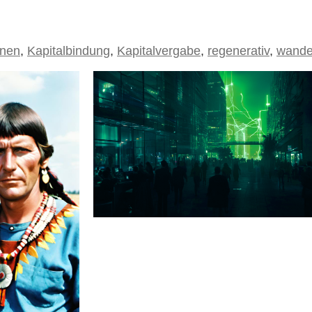
onen
,
Kapitalbindung
,
Kapitalvergabe
,
regenerativ
,
wande