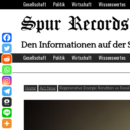
Skip
Gesellschaft
Politik
Wirtschaft
Wissenswertes
to
content
Spur Records
Den Informationen auf der 
Gesellschaft
Politik
Wirtschaft
Wissenswertes
Home
Act Now
Regenerative Energie Renditen vs Fossil