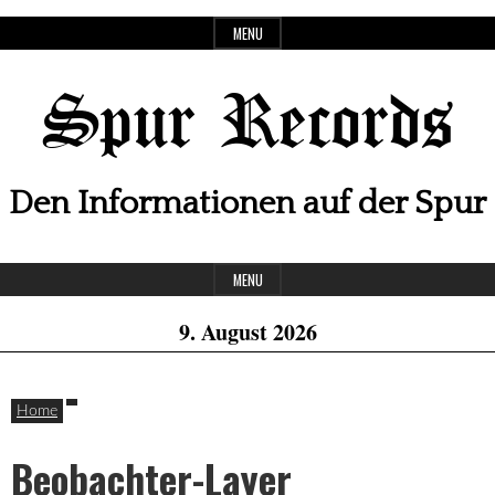
Skip
MENU
to
content
Spur Records
Den Informationen auf der Spur
Header
MENU
Widget
9. August 2026
Area
Home
Beobachter-Layer