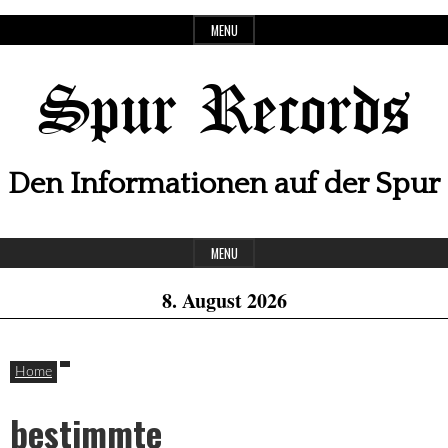
Skip
MENU
to
content
Spur Records
Den Informationen auf der Spur
Header
MENU
Widget
8. August 2026
Area
Home
bestimmte