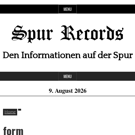
Skip
MENU
to
content
Spur Records
Den Informationen auf der Spur
Header
MENU
Widget
9. August 2026
Area
Home
form