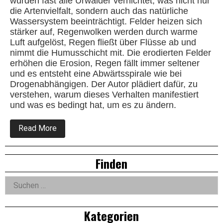
wurden fast alle Urwälder vernichtet, was nicht nur
die Artenvielfalt, sondern auch das natürliche
Wassersystem beeinträchtigt. Felder heizen sich
stärker auf, Regenwolken werden durch warme
Luft aufgelöst, Regen fließt über Flüsse ab und
nimmt die Humusschicht mit. Die erodierten Felder
erhöhen die Erosion, Regen fällt immer seltener
und es entsteht eine Abwärtsspirale wie bei
Drogenabhängigen. Der Autor plädiert dafür, zu
verstehen, warum dieses Verhalten manifestiert
und was es bedingt hat, um es zu ändern.
about
Read More
Der
Osten
und
Right
Finden
die
Demokratie
Asides
Suchen
nach:
Kategorien