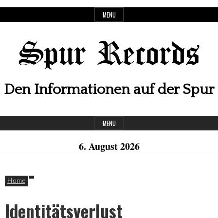
Skip
MENU
to
content
Spur Records
Den Informationen auf der Spur
Header
MENU
Widget
6. August 2026
Area
Home
Identitätsverlust