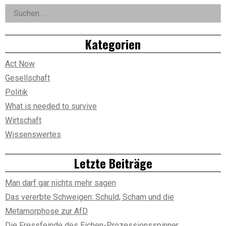
Asides
strukturelle
Suchen
Umbruch:
nach:
Eine
Analyse
der
Kategorien
KI-
Auswirkungen
auf
Act Now
globale
Gesellschaftssysteme
Gesellschaft
bis
Politik
2045
What is needed to survive
Wirtschaft
Wissenswertes
Letzte Beiträge
Man darf gar nichts mehr sagen
Das vererbte Schweigen: Schuld, Scham und die
Metamorphose zur AfD
Die Fressfeinde des Eichen-Prozessionsspinner