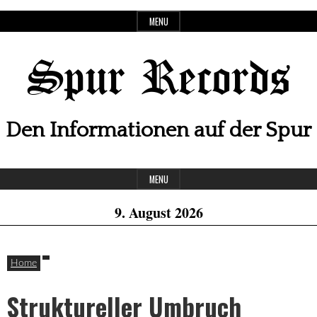
Skip
MENU
to
content
Spur Records
Den Informationen auf der Spur
Header
MENU
Widget
9. August 2026
Area
Home
Struktureller Umbruch