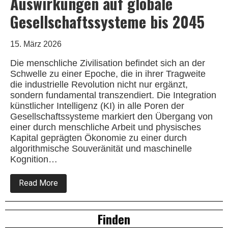
Auswirkungen auf globale
Gesellschaftssysteme bis 2045
15. März 2026
Die menschliche Zivilisation befindet sich an der
Schwelle zu einer Epoche, die in ihrer Tragweite
die industrielle Revolution nicht nur ergänzt,
sondern fundamental transzendiert. Die Integration
künstlicher Intelligenz (KI) in alle Poren der
Gesellschaftssysteme markiert den Übergang von
einer durch menschliche Arbeit und physisches
Kapital geprägten Ökonomie zu einer durch
algorithmische Souveränität und maschinelle
Kognition…
about
Read More
Die
technologische
Singularität
Right
Finden
und
der