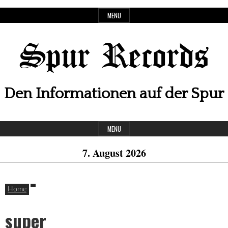
Skip
MENU
to
content
Spur Records
Den Informationen auf der Spur
Header
MENU
Widget
7. August 2026
Area
Home
super