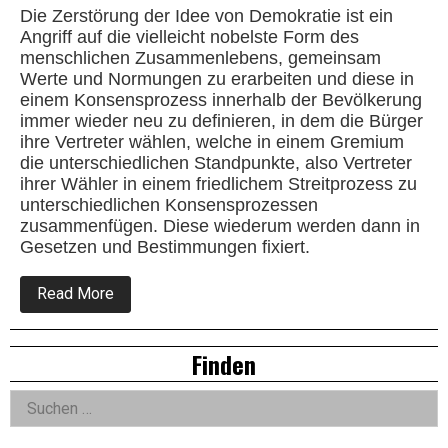
Die Zerstörung der Idee von Demokratie ist ein
Angriff auf die vielleicht nobelste Form des
menschlichen Zusammenlebens, gemeinsam
Werte und Normungen zu erarbeiten und diese in
einem Konsensprozess innerhalb der Bevölkerung
immer wieder neu zu definieren, in dem die Bürger
ihre Vertreter wählen, welche in einem Gremium
die unterschiedlichen Standpunkte, also Vertreter
ihrer Wähler in einem friedlichem Streitprozess zu
unterschiedlichen Konsensprozessen
zusammenfügen. Diese wiederum werden dann in
Gesetzen und Bestimmungen fixiert.
about
Read More
Die
Zerstörung
der
Right
Finden
Demokratie
Idee
Asides
Suchen
nach: