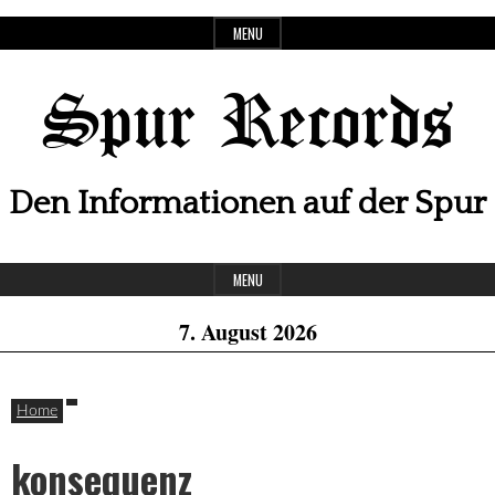
Skip
MENU
to
content
Spur Records
Den Informationen auf der Spur
Header
MENU
Widget
7. August 2026
Area
Home
konsequenz