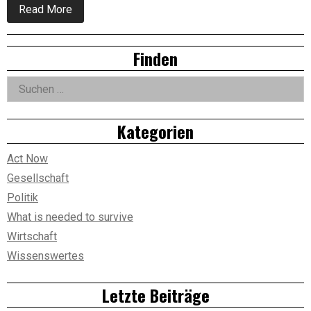
about
Read More
Liebe
und
Gesellschaft
Right
Finden
/
Erich
Asides
Fromm
Suchen
4
nach:
Kategorien
Act Now
Gesellschaft
Politik
What is needed to survive
Wirtschaft
Wissenswertes
Letzte Beiträge