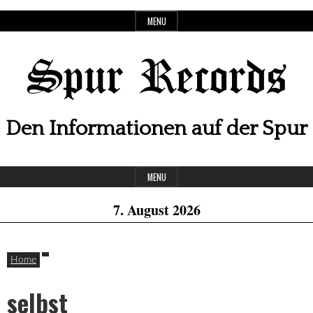
Skip
MENU
to
content
Spur Records
Den Informationen auf der Spur
Header
MENU
Widget
7. August 2026
Area
Home
selbst