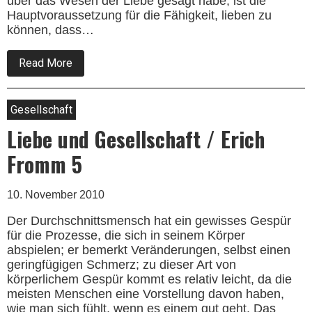
über das Wesen der Liebe gesagt habe, ist die
Hauptvoraussetzung für die Fähigkeit, lieben zu
können, dass…
about
Read More
Liebe
und
Gesellschaft
/
Gesellschaft
Erich
Fromm
Liebe und Gesellschaft / Erich
6
Fromm 5
10. November 2010
Der Durchschnittsmensch hat ein gewisses Gespür
für die Prozesse, die sich in seinem Körper
abspielen; er be­merkt Veränderungen, selbst einen
geringfügigen Schmerz; zu dieser Art von
körperlichem Gespür kommt es relativ leicht, da die
meisten Menschen eine Vorstellung da­von haben,
wie man sich fühlt, wenn es einem gut geht. Das