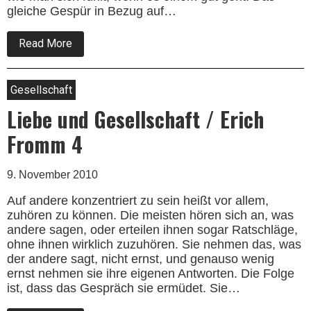
gleiche Gespür in Bezug auf…
about
Read More
Liebe
und
Gesellschaft
/
Gesellschaft
Erich
Fromm
Liebe und Gesellschaft / Erich
5
Fromm 4
9. November 2010
Auf andere konzentriert zu sein heißt vor allem,
zuhören zu können. Die meisten hören sich an, was
andere sagen, oder erteilen ihnen sogar Ratschläge,
ohne ihnen wirklich zuzuhören. Sie nehmen das, was
der andere sagt, nicht ernst, und genauso wenig
ernst nehmen sie ihre eigenen Antworten. Die Folge
ist, dass das Gespräch sie ermüdet. Sie…