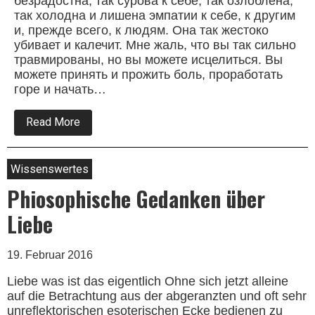
безрадостна, так сурова к себе, так озлоблена,
так холодна и лишена эмпатии к себе, к другим
и, прежде всего, к людям. Она так жестоко
убивает и калечит. Мне жаль, что вы так сильно
травмированы, но вы можете исцелиться. Вы
можете принять и прожить боль, проработать
горе и начать…
about
Read More
русская
народная
душа
Wissenswertes
Phiosophische Gedanken über
Liebe
19. Februar 2016
Liebe was ist das eigentlich Ohne sich jetzt alleine
auf die Betrachtung aus der abgeranzten und oft sehr
unreflektorischen esoterischen Ecke bedienen zu