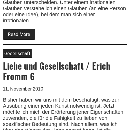
Glauben unterscheiden. Unter einem irrationa­len
Glauben verstehe ich einen Glauben (an eine Person
oder eine Idee), bei dem man sich einer
irrationalen…
about
Read More
Liebe
und
Gesellschaft
/
Gesellschaft
Erich
Fromm
Liebe und Gesellschaft / Erich
8
Fromm 6
11. November 2010
Bisher haben wir uns mit dem beschäftigt, was zur
Aus­übung einer jeden Kunst notwendig ist. Jetzt
möchte ich mich der Erörterung jener Eigenschaften
zuwenden, die für die Fähigkeit zu lieben von
spezifischer Bedeutung sind. Nach allem, was ich